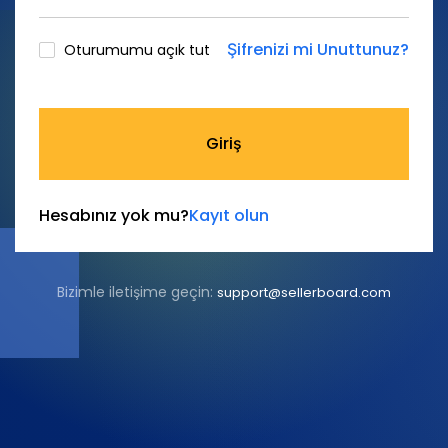
Şifrenizi mi Unuttunuz?
Oturumumu açık tut
Giriş
Hesabınız yok mu?
Kayıt olun
Bizimle iletişime geçin:
support@sellerboard.com